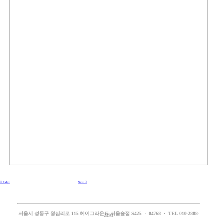
︎ Index
Next ︎
서울시 성동구 왕십리로 115 헤이그라운드 서울숲점 S425 · 04768 · TEL 010-2888-
2493