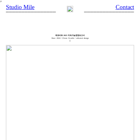
︎
Studio Mile
Contact
________________
________________
에코비트 2023 지속가능경영보고서
Date: 2024 / Client: Ecorbit / editorial design
︎︎︎